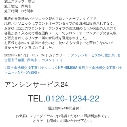
施工スタッフ 増田
施工地域 岡崎市
施工時間 2時間半
既設の食洗機がパナソニック製のフロントオープンタイプで、
現在パナソニックはフロントオープンタイプの食洗機は販売されてなく、
お客様は既設のフロントオープンタイプの食洗機のほうがお皿の入れ方と
容量が多く入るので現在国内メーカーでフロントオープンタイプの食洗機
が販売されてるリンナイ製の食洗機を選定されました。
お客様もきれいに設置出来たのと、使い方も今頃までと変わらないので
良かったですと喜ばれてました。
2023年7月17日 4:07 PM | カテゴリー ：
アンシンサービス24
,
愛知県
,
名
古屋市千種区
,
岡崎市
｜
コメント（0）
«
津市食洗機交換工事パナソニックNP-45MS9S
春日井市食洗機交換工事パナ
ソニックNP-45MS9S
»
アンシンサービス24
TEL.
0120-1234-22
（通話無料24時間受付）
お気軽にフリーダイヤルでお電話ください！通話料無料です。
どうぞ、お気軽にお問い合わせ下さい。