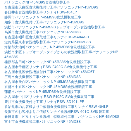
パナソニックNP-45MS9S食洗機取替工事
名古屋市天白区食洗機後付け工事パナソニックNP-45MD9S
春日井市食洗機取替工事リンナイRSW-404LP
静岡市パナソニック NP-45MS9S食洗機取替工事
知多市食洗機後付け工事パナソニックNP-45MD9S
浜松市パナソニックNP-45MS9Sトップオープン食洗機取替工事
高浜市食洗機後付工事パナソニックNP-45MD8S
名古屋市昭和区食洗機取替工事リンナイRSW-404A-B
滋賀県栗東市食洗機取替工事パナソニックNP-60MS8S
海部郡大治町パナソニック」NP-45MD8S食洗機新設工事
浜松市東区トップオーブンタイプからの食洗機取替工事パナソニックNP-
45MS8S
榛原郡吉田町パナソニックNP-45RS8S食洗機新設工事
名古屋市千種区リンナイRSW-F402C-SV食洗機後付け工事
名古屋市北区食洗機後付け工事パナソニックNP-45MC6T
三島市食洗機新設工事パナソニックNP-45MD8S
名古屋市天白区パナソニック NP-45MS8S食洗機取替工事
京都市中京区パナソニック NP-45MD8S食洗機新設工事
蒲郡市パナソニックNP-45MD8S食洗機新設工事
名古屋市中川区リンナイ RSW-F402C-SV食洗機取替工事
豊川市食洗機後付け工事リンナイRSW-SD401LPE
多治見市のお客様よりご依頼食洗機新設工事リンナイRSW-404LP
長浜市のお客様よりご依頼リンナイ食洗機RSW-601C-SV取替工事
春日井市 ビルトイン食洗機 特殊取付工事 パナソニックNP-45MD8S
富士市食洗機取替工事パナソニックNP-45MD8S