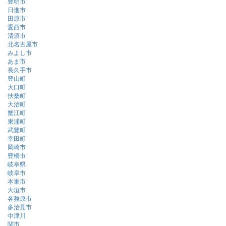
豊明市
日進市
田原市
愛西市
清須市
北名古屋市
みよし市
あま市
長久手市
豊山町
大口町
扶桑町
大治町
蟹江町
東浦町
武豊町
幸田町
岡崎市
豊橋市
岐阜県
岐阜市
本巣市
大垣市
各務原市
多治見市
中津川
関市