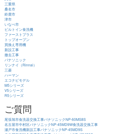
三重県
桑名市
鈴鹿市
津市
いなべ市
ビルトイン食洗機
ファーストプラス
トップオープン
買換え専用機
新設工事
撤去工事
パナソニック
リンナイ（Rinnai）
三菱
ハーマン
エコナビモデル
M5シリーズ
V5シリーズ
R5シリーズ
ご質問
尾張旭市食洗器交換工事パナソニックNP-60MS8S
名古屋市中村区パナソニックNP-45MD9W食洗器交換工事
瀬戸市食洗機新設工事パナソニックNP-45MD9S