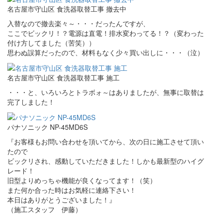
名古屋市守山区 食洗器取替工事 撤去中
入替なので撤去楽々～・・・だったんですが、
ここでビックリ！？電源は直電！排水変わってる！？（変わった
付け方してました（苦笑））
思わぬ誤算だったので、材料もなく少々買い出しに・・・（泣）
名古屋市守山区 食洗器取替工事 施工
・・・と、いろいろとトラボォ～はありましたが、無事に取替は
完了しました！
パナソニック NP-45MD6S
『お客様もお問い合わせを頂いてから、次の日に施工させて頂い
たので
ビックリされ、感動していただきました！しかも最新型のハイグ
レード！
旧型よりめっちゃ機能が良くなってます！（笑）
また何か合った時はお気軽に連絡下さい！
本日はありがとうございました！』
（施工スタッフ 伊藤）