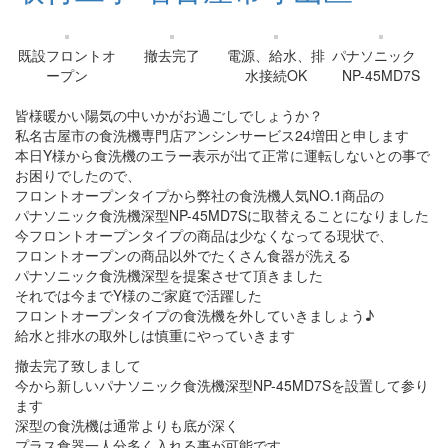
既設フロントオ
撤去完了
電源、給水、排
パナソニック
ープン
水接続OK
NP-45MD7S
皆様暖かい陽気の中いかがお過ごしでしょうか？
私名古屋市の食洗機専門店アンシンサービス24増田と申します
本日Y様から食洗機のエラー表示が出て正常に運転しないとの事で
お困りでしたので、
フロントオープンタイプから弊社の食洗機人気NO.1商品の
パナソニック食洗機深型NP-45MD7Sに取替えることになりました
今フロントオープンタイプの商品は少なくなってる現状で、
フロントオープンの商品以外でたくさん食器が洗える
パナソニック食洗機深型を提案させて頂きました
それでは今までY様のご家庭で活躍した
フロントオープンタイプの食洗機を外していきましょう♪
給水と排水の取外しは慎重にやっていきます
撤去完了致しまして
今から新しいパナソニック食洗機深型NP-45MD7Sを設置して参り
ます
深型の食洗機は通常よりも底が深く
プラス食器一人分多く入れる事が可能です