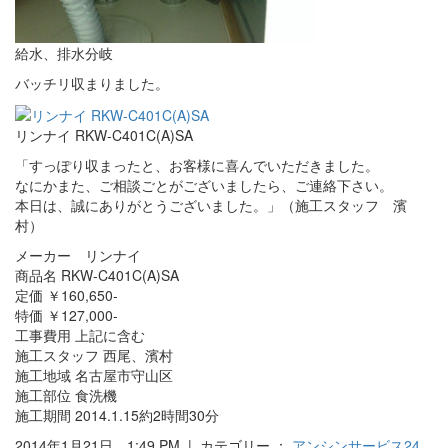
給水、排水分岐
バッチリ収まりました。
リンナイ RKW-C401C(A)SA
「すっぽり収まったと、お客様に喜んでいただきました。
なにかまた、ご相談ごとがございましたら、ご連絡下さい。
本日は、誠にありがとうございました。」（施工スタッフ 濱
村）
メーカー リンナイ
商品名 RKW-C401C(A)SA
定価 ￥160,650-
特価 ￥127,000-
工事費用 上記に含む
施工スタッフ 西尾、濱村
施工地域 名古屋市守山区
施工部位 食洗機
施工期間 2014.1.15約2時間30分
2014年1月21日 1:49 PM | カテゴリー ：
アンシンサービス24
,