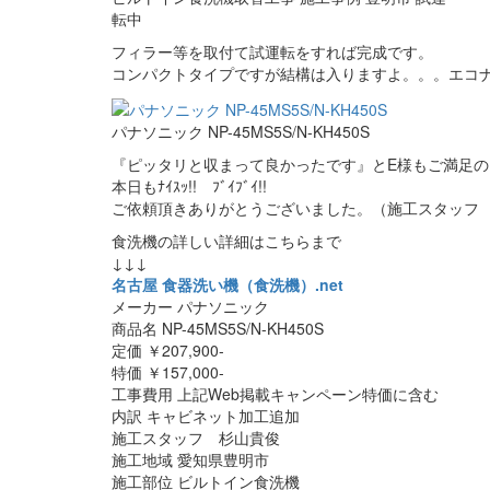
転中
フィラー等を取付て試運転をすれば完成です。
コンパクトタイプですが結構は入りますよ。。。エコ
パナソニック NP-45MS5S/N-KH450S
『ピッタリと収まって良かったです』とE様もご満足の
本日もﾅｲｽｯ!! ﾌﾞｲﾌﾞｲ!!
ご依頼頂きありがとうございました。（施工スタッフ
食洗機の詳しい詳細はこちらまで
↓↓↓
名古屋 食器洗い機（食洗機）.net
メーカー パナソニック
商品名 NP-45MS5S/N-KH450S
定価 ￥207,900-
特価 ￥157,000-
工事費用 上記Web掲載キャンペーン特価に含む
内訳 キャビネット加工追加
施工スタッフ 杉山貴俊
施工地域 愛知県豊明市
施工部位 ビルトイン食洗機