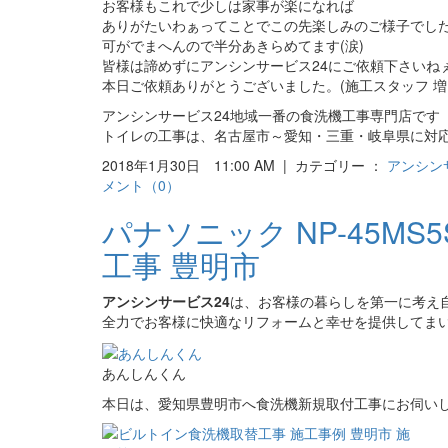
お客様もこれで少しは家事が楽になれば
ありがたいわぁってことでこの先楽しみのご様子でし
可がでまへんので半分あきらめてます(涙)
皆様は諦めずにアンシンサービス24にご依頼下さいね
本日ご依頼ありがとうございました。(施工スタッフ 増
アンシンサービス24地域一番の食洗機工事専門店です
トイレの工事は、名古屋市～愛知・三重・岐阜県に対
2018年1月30日 11:00 AM | カテゴリー ：
アンシン
メント（0）
パナソニック NP-45MS
工事 豊明市
アンシンサービス24
は、お客様の暮らしを第一に考え
全力でお客様に快適なリフォームと幸せを提供してま
あんしんくん
本日は、愛知県豊明市へ食洗機新規取付工事にお伺い