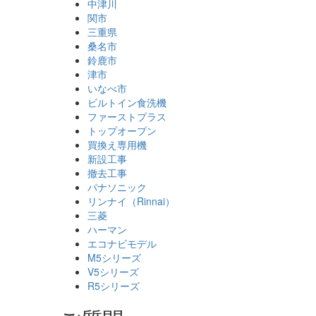
中津川
関市
三重県
桑名市
鈴鹿市
津市
いなべ市
ビルトイン食洗機
ファーストプラス
トップオープン
買換え専用機
新設工事
撤去工事
パナソニック
リンナイ（Rinnai）
三菱
ハーマン
エコナビモデル
M5シリーズ
V5シリーズ
R5シリーズ