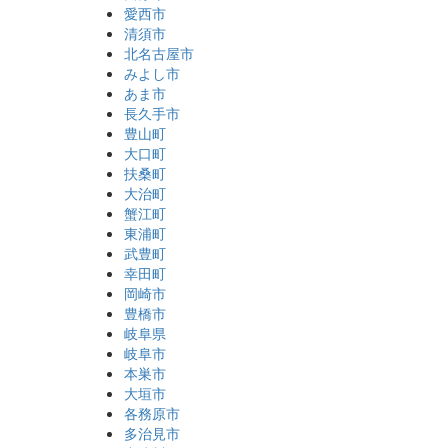
愛西市
清須市
北名古屋市
みよし市
あま市
長久手市
豊山町
大口町
扶桑町
大治町
蟹江町
東浦町
武豊町
幸田町
岡崎市
豊橋市
岐阜県
岐阜市
本巣市
大垣市
各務原市
多治見市