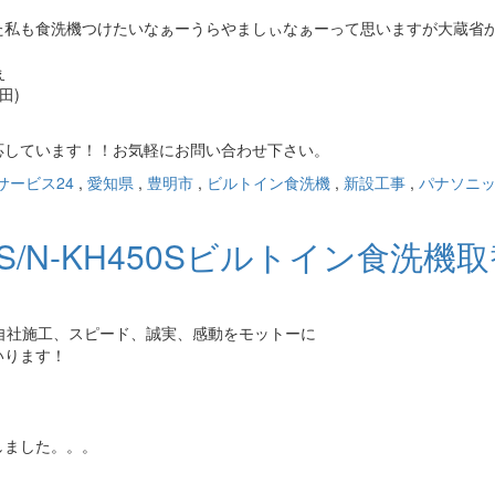
た私も食洗機つけたいなぁーうらやましぃなぁーって思いますが大蔵省
ぇ
田)
応しています！！お気軽にお問い合わせ下さい。
サービス24
,
愛知県
,
豊明市
,
ビルトイン食洗機
,
新設工事
,
パナソニ
5S/N-KH450Sビルトイン食洗機
自社施工、スピード、誠実、感動をモットーに
いります！
しました。。。