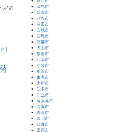
豊川市
津島市
からの許
碧南市
刈谷市
豊田市
安城市
西尾市
蒲郡市
犬山市
ック
｜
コ
常滑市
江南市
取替
小牧市
稲沢市
東海市
大府市
知多市
知立市
尾張旭市
高浜市
岩倉市
豊明市
日進市
田原市