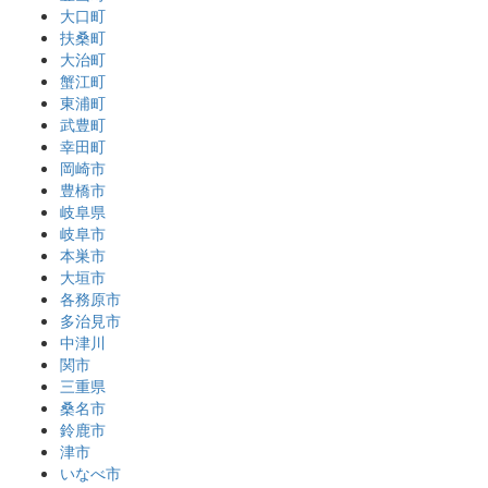
大口町
扶桑町
大治町
蟹江町
東浦町
武豊町
幸田町
岡崎市
豊橋市
岐阜県
岐阜市
本巣市
大垣市
各務原市
多治見市
中津川
関市
三重県
桑名市
鈴鹿市
津市
いなべ市