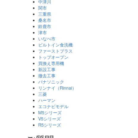
中津川
関市
三重県
桑名市
鈴鹿市
津市
いなべ市
ビルトイン食洗機
ファーストプラス
トップオープン
買換え専用機
新設工事
撤去工事
パナソニック
リンナイ（Rinnai）
三菱
ハーマン
エコナビモデル
M5シリーズ
V5シリーズ
R5シリーズ