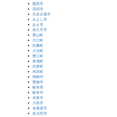
愛西市
清須市
北名古屋市
みよし市
あま市
長久手市
豊山町
大口町
扶桑町
大治町
蟹江町
東浦町
武豊町
幸田町
岡崎市
豊橋市
岐阜県
岐阜市
本巣市
大垣市
各務原市
多治見市