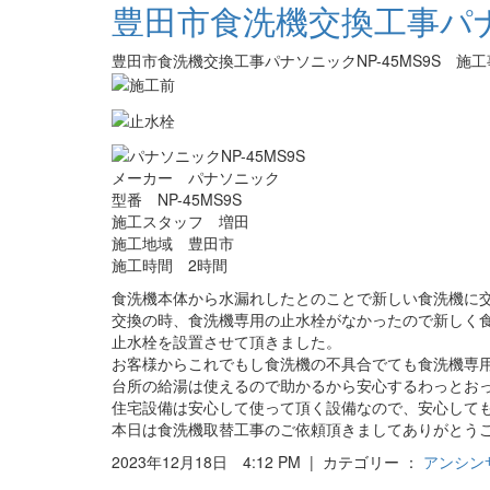
豊田市食洗機交換工事パナソ
豊田市食洗機交換工事パナソニックNP-45MS9S 施
メーカー パナソニック
型番 NP-45MS9S
施工スタッフ 増田
施工地域 豊田市
施工時間 2時間
食洗機本体から水漏れしたとのことで新しい食洗機に
交換の時、食洗機専用の止水栓がなかったので新しく
止水栓を設置させて頂きました。
お客様からこれでもし食洗機の不具合でても食洗機専
台所の給湯は使えるので助かるから安心するわっとお
住宅設備は安心して使って頂く設備なので、安心して
本日は食洗機取替工事のご依頼頂きましてありがとう
2023年12月18日 4:12 PM | カテゴリー ：
アンシン