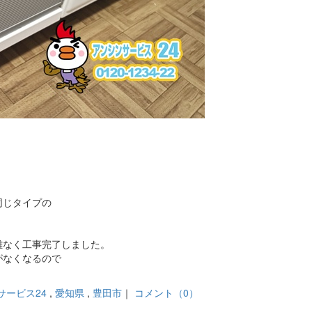
同じタイプの
難なく工事完了しました。
がなくなるので
サービス24
,
愛知県
,
豊田市
｜
コメント（0）