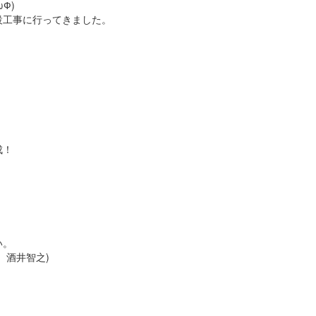
Ф)
設工事に行ってきました。
成！
い。
 酒井智之)