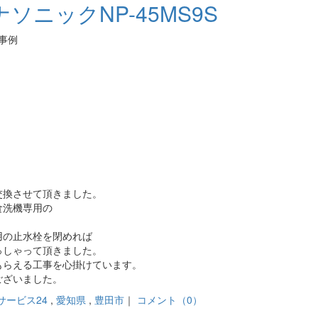
ニックNP-45MS9S
工事例
交換させて頂きました。
食洗機専用の
用の止水栓を閉めれば
っしゃって頂きました。
もらえる工事を心掛けています。
ございました。
サービス24
,
愛知県
,
豊田市
｜
コメント（0）